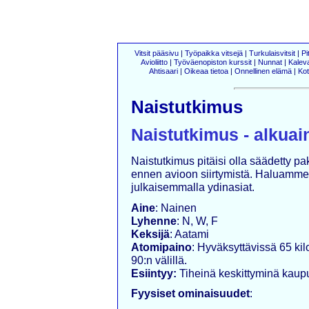
Vitsit pääsivu
|
Työpaikka vitsejä
|
Turkulaisvitsit
|
Pi
Avioliitto
|
Työväenopiston kurssit
|
Nunnat
|
Kalev
Ahtisaari
|
Oikeaa tietoa
|
Onnellinen elämä
|
Kot
Naistutkimus
Naistutkimus - alkuai
Naistutkimus pitäisi olla säädetty pa
ennen avioon siirtymistä. Haluamme
julkaisemmalla ydinasiat.
Aine
: Nainen
Lyhenne
: N, W, F
Keksijä
: Aatami
Atomipaino
: Hyväksyttävissä 65 kil
90:n välillä.
Esiintyy:
Tiheinä keskittyminä kaupu
Fyysiset ominaisuudet
: