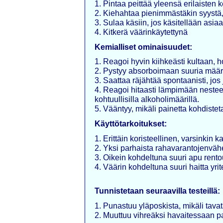
1. Pintaa peittää yleensä erilaisten
2. Kiehahtaa pienimmästäkin syystä,
3. Sulaa käsiin, jos käsitellään asia
4. Kitkerä väärinkäytettynä
Kemialliset ominaisuudet:
1. Reagoi hyvin kiihkeästi kultaan, h
2. Pystyy absorboimaan suuria määriä
3. Saattaa räjähtää spontaanisti, jo
4. Reagoi hitaasti lämpimään nestee
kohtuullisilla alkoholimäärillä.
5. Vääntyy, mikäli painetta kohdistet
Käyttötarkoitukset:
1. Erittäin koristeellinen, varsinkin k
2. Yksi parhaista rahavarantojenväh
3. Oikein kohdeltuna suuri apu rent
4. Väärin kohdeltuna suuri haitta yri
Tunnistetaan seuraavilla testeillä:
1. Punastuu yläposkista, mikäli tav
2. Muuttuu vihreäksi havaitessaan p