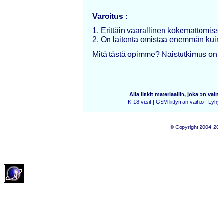
Varoitus
:
1. Erittäin vaarallinen kokemattomis
2. On laitonta omistaa enemmän kuin
Mitä tästä opimme? Naistutkimus on 
Alla linkit materiaaliin, joka on vai
K-18 vitsit
|
GSM liittymän vaihto
|
Lyhy
© Copyright 2004-20