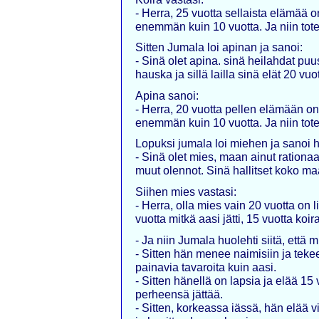
- Herra, 25 vuotta sellaista elämää o
enemmän kuin 10 vuotta. Ja niin tote
Sitten Jumala loi apinan ja sanoi:
- Sinä olet apina. sinä heilahdat puus
hauska ja sillä lailla sinä elät 20 vuot
Apina sanoi:
- Herra, 20 vuotta pellen elämään on
enemmän kuin 10 vuotta. Ja niin tote
Lopuksi jumala loi miehen ja sanoi h
- Sinä olet mies, maan ainut rationaa
muut olennot. Sinä hallitset koko maa
Siihen mies vastasi:
- Herra, olla mies vain 20 vuotta on 
vuotta mitkä aasi jätti, 15 vuotta koir
- Ja niin Jumala huolehti siitä, että
- Sitten hän menee naimisiin ja teke
painavia tavaroita kuin aasi.
- Sitten hänellä on lapsia ja elää 15 
perheensä jättää.
- Sitten, korkeassa iässä, hän elää vi