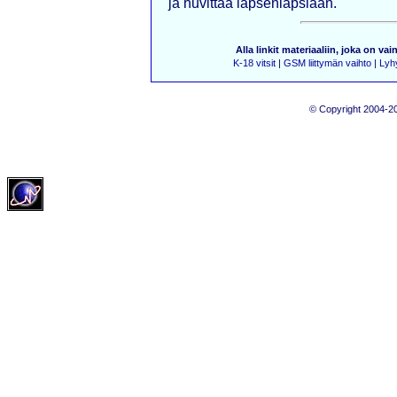
ja huvittaa lapsenlapsiaan.
Alla linkit materiaaliin, joka on vai
K-18 vitsit
|
GSM liittymän vaihto
|
Lyhy
© Copyright 2004-20