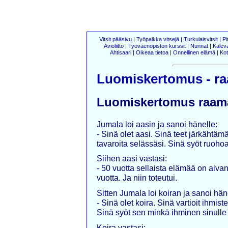
Vitsit pääsivu
|
Työpaikka vitsejä
|
Turkulaisvitsit
|
Pi
Avioliitto
|
Työväenopiston kurssit
|
Nunnat
|
Kalev
Ahtisaari
|
Oikeaa tietoa
|
Onnellinen elämä
|
Kot
Luomiskertomus - r
Luomiskertomus raama
Jumala loi aasin ja sanoi hänelle:
- Sinä olet aasi. Sinä teet järkähtäm
tavaroita selässäsi. Sinä syöt ruohoa
Siihen aasi vastasi:
- 50 vuotta sellaista elämää on aiva
vuotta. Ja niin toteutui.
Sitten Jumala loi koiran ja sanoi hän
- Sinä olet koira. Sinä vartioit ihmis
Sinä syöt sen minkä ihminen sinulle j
Koira vastasi: